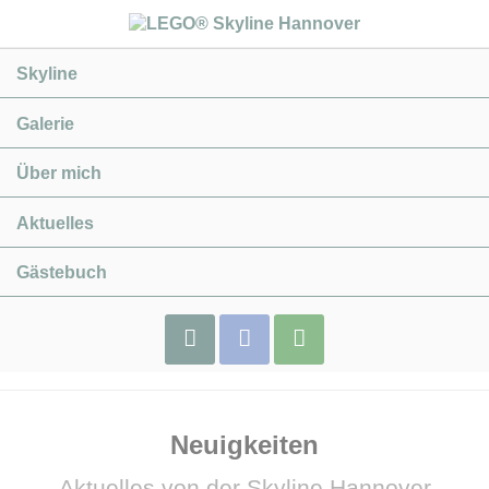
Navigation
Skyline
überspringen
Galerie
Über mich
Aktuelles
Gästebuch
Impressum
Facebook
Webshop
Neuigkeiten
Flix-
Brix
Aktuelles von der Skyline Hannover