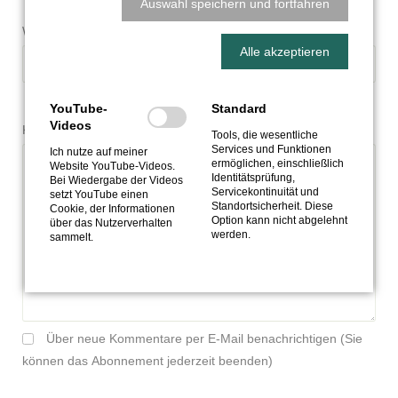
Auswahl speichern und fortfahren
Webseite
Alle akzeptieren
YouTube-
Standard
Videos
Pflichtfeld
Kommentar
*
Tools, die wesentliche
Services und Funktionen
Ich nutze auf meiner
ermöglichen, einschließlich
Website YouTube-Videos.
Identitätsprüfung,
Bei Wieder­gabe der Videos
Servicekontinuität und
setzt YouTube einen
Standortsicherheit. Diese
Cookie, der Informa­tionen
Option kann nicht abgelehnt
über das Nutzer­verhalten
werden.
sammelt.
Über neue Kommentare per E-Mail benachrichtigen (Sie
können das Abonnement jederzeit beenden)